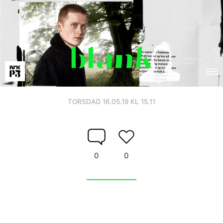
TORSDAG 16.05.19 KL 15.11
0
0