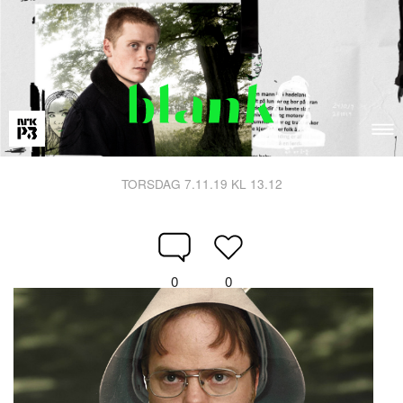
TORSDAG 7.11.19 KL 13.12
0
0