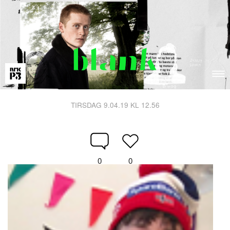
TIRSDAG 9.04.19 KL 12.56
0
0