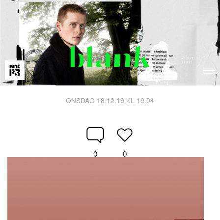
ONSDAG 18.12.19 KL 19.04
0
0