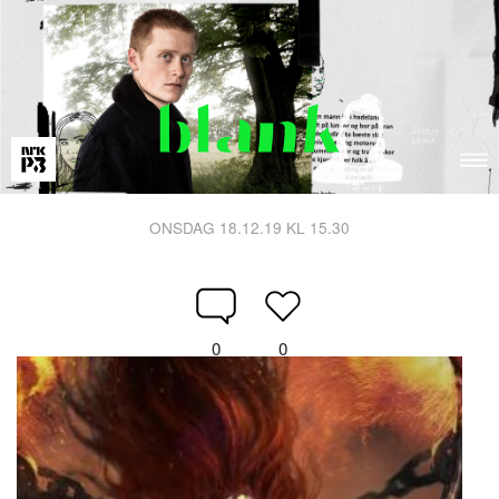
ONSDAG 18.12.19 KL 15.30
0
0