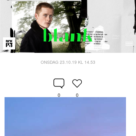
ONSDAG 23.10.19 KL 14.53
0
0