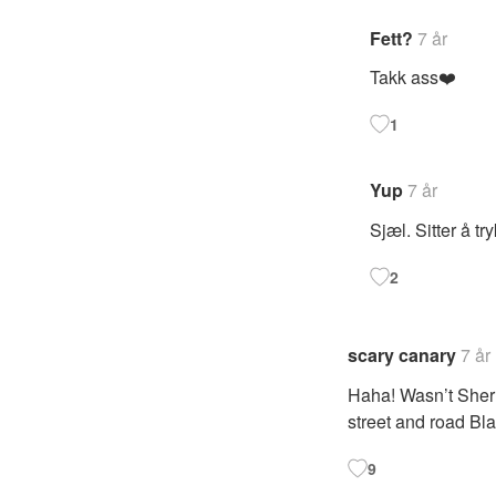
Fett?
7 år
Takk ass❤️
1
Yup
7 år
Sjæl. Sitter å t
2
scary canary
7 år
Haha! Wasn’t Sher
street and road Bl
9