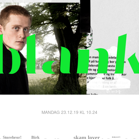
MANDAG 23.12.19 KL 10.24
skam lover
Storebror!
Birk
HALLO?!