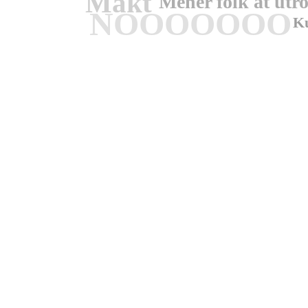
Makt
Mener folk at utro
NOOOOOOO
Ku