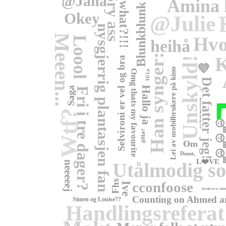
@Jaha
Sry ass
Amina h
what?!!!
Blunkblunk
Okey
@Julie
nysgjerrig plantasjen fan
Meeen...
Hvo
Loool
heihå
Han synger:
Selvironi er vel og bra
Unskyld!
💜
Lei av mobilbrukere på kino
Omg thats my favourite
Til Lo
Det fatter jeg!
Saga
Hallo ja
Fri i tre dager?
ikke noe å bekymre seg over
Wtf?
😴😴😴
@Hæ?
Om
Dumt,
L❤️VE
Utålmodig so
neeeeej
Fhs
cconfoose
Ive
Headeren er skift
Counting on Ahmed an
Simen og Louise??
Handlingsreferat