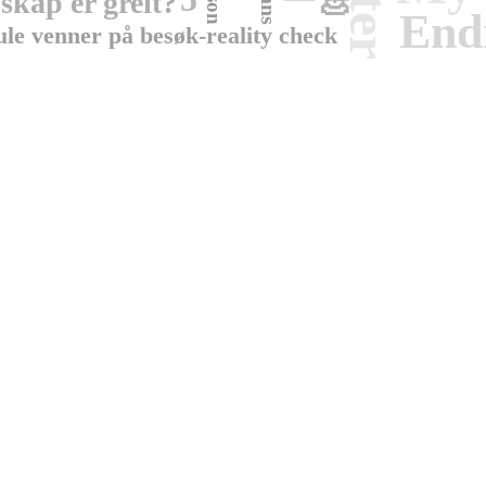
💩
skap er greit?
End
le venner på besøk-reality check