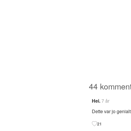
44 komment
Hei.
7 år
Dette var jo genialt
21