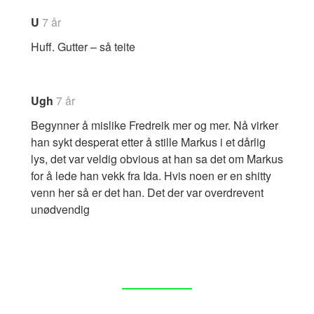
U
7 år
Huff. Gutter – så teite
Ugh
7 år
Begynner å mislike Fredreik mer og mer. Nå virker
han sykt desperat etter å stille Markus i et dårlig
lys, det var veldig obvious at han sa det om Markus
for å lede han vekk fra Ida. Hvis noen er en shitty
venn her så er det han. Det der var overdrevent
unødvendig