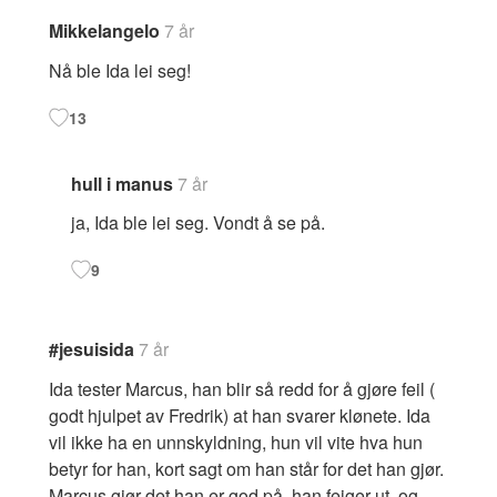
Mikkelangelo
7 år
Nå ble Ida lei seg!
13
hull i manus
7 år
ja, Ida ble lei seg. Vondt å se på.
9
#jesuisida
7 år
Ida tester Marcus, han blir så redd for å gjøre feil (
godt hjulpet av Fredrik) at han svarer klønete. Ida
vil ikke ha en unnskyldning, hun vil vite hva hun
betyr for han, kort sagt om han står for det han gjør.
Marcus gjør det han er god på, han feiger ut, og