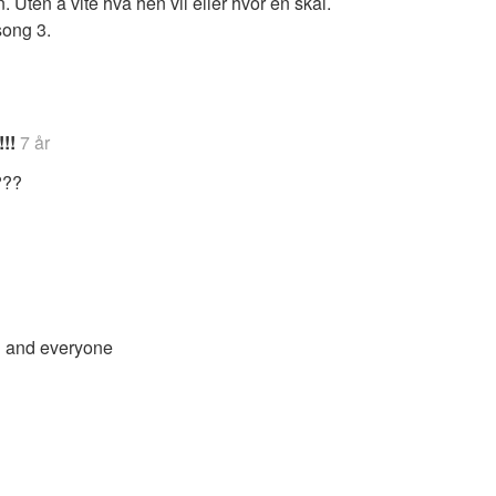
. Uten å vite hva hen vil eller hvor en skal.
ong 3.
!!
7 år
???
ou and everyone