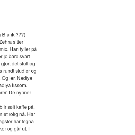
 på Blank ???)
ehra sitter i
mix. Han fyller på
er jo bare svart
jort det slutt og
s rundt studier og
 Og ler. Nadiya
Nadiya lissom.
arer. De nynner
ir sølt kaffe på.
 et rolig nå. Har
Ragster har tegna
er og går ut. I