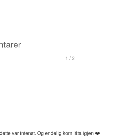
tarer
1 / 2
r
ette var intenst. Og endelig kom låta igjen ❤️