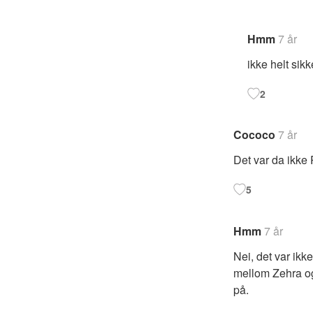
Hmm
7 år
ikke helt sik
2
Cococo
7 år
Det var da ikke
5
Hmm
7 år
Nei, det var ikk
mellom Zehra og
på.