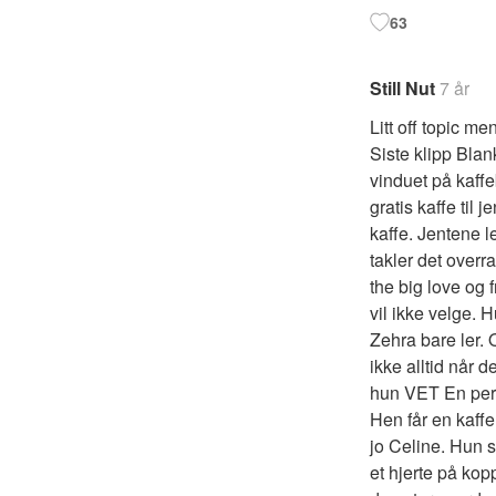
63
Still Nut
7 år
Litt off topic me
Siste klipp Blan
vinduet på kaffe
gratis kaffe til 
kaffe. Jentene l
takler det overr
the big love og 
vil ikke velge. H
Zehra bare ler.
ikke alltid når d
hun VET En perso
Hen får en kaffe
jo Celine. Hun s
et hjerte på kop