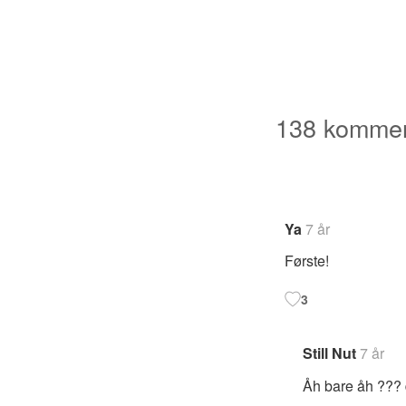
138 kommen
Navigering
for
Ya
7 år
kommentare
Første!
3
Still Nut
7 år
Åh bare åh ??? d