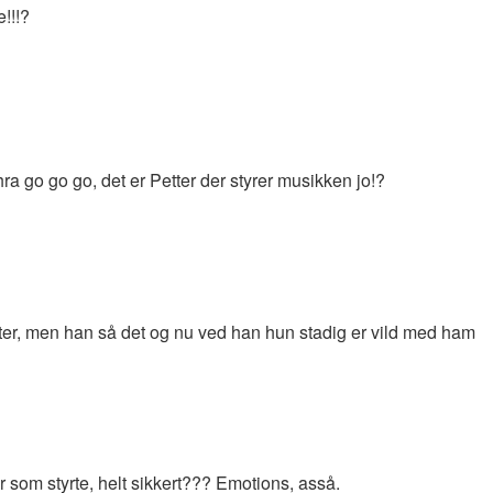
!!!?
hra go go go, det er Petter der styrer musikken jo!?
tter, men han så det og nu ved han hun stadig er vild med ham
er som styrte, helt sikkert??? Emotions, asså.