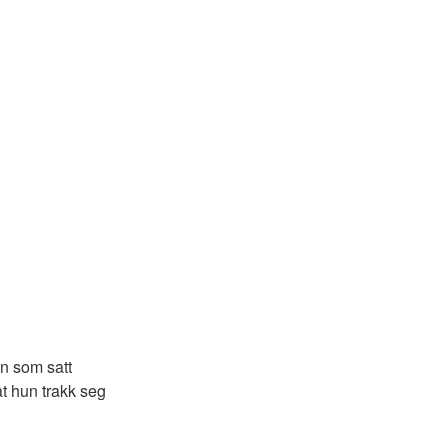
an som satt
t hun trakk seg