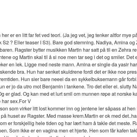
n her er en litt far fet ved teori. (Ja jeg vet, jeg tenker altfor mye
k S2 ? Eller teaser I S3). Bare god stemning. Nadiya, Amina og Z
baren. Ragster bytter musikken Martin har satt på til en Zehra re
jentene og Martin skal til å si noe men tar seg i det og smiler. Det 
eker en lek. Ligge med neste mann. Amina er single da yasir har g
askende bra. Hun har senket skuldrene fordi det er ikke noe pres
fremtiden. Hun sier bare neeei da en sykkelbuksemann går forbi.
un er jo da utro mot Benjamin i tankene. Tro det eller ei. slutty 
 Og er glad. Og kan med et lurt smil om munnen røpe at norske k
e har sex.For V
n som virker litt lost kommer inn og jentene ler såpass at hen bl
 på huset av Ragster. Med masse krem.Martin er ok med det..han
om er forskjellig hele tiden og har lært ham å takle det meste. 
pen. Som ikke er en vagina men et hjerte. Hen som får kafen takk