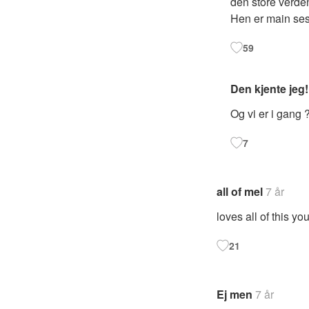
den store verden
Hen er main ses
59
Den kjente jeg!!
Og vi er i gang 
7
all of mel
7 år
loves all of this y
21
Ej men
7 år