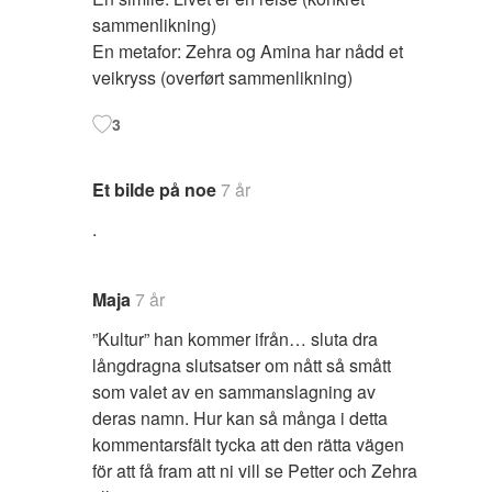
sammenlikning)
En metafor: Zehra og Amina har nådd et
veikryss (overført sammenlikning)
3
Et bilde på noe
7 år
.
Maja
7 år
”Kultur” han kommer ifrån… sluta dra
långdragna slutsatser om nått så smått
som valet av en sammanslagning av
deras namn. Hur kan så många i detta
kommentarsfält tycka att den rätta vägen
för att få fram att ni vill se Petter och Zehra