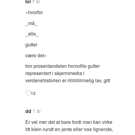
lol
7 år
«hvorfor
_må_
_alle_
gutter
være det»
tror prosentandelen homofile gutter
representert i skjermmedia i
verdenshistorien er riiiiiiiiiiimelig lav, gitt
12
dd
7 år
Er vel mer det at bare fordi man kan virke
litt klein rundt en jente eller noe lignende,