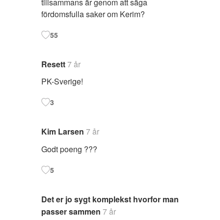
tillsammans är genom att säga
fördomsfulla saker om Kerim?
55
Resett
7 år
PK-Sverige!
3
Kim Larsen
7 år
Godt poeng ???
5
Det er jo sygt komplekst hvorfor man
passer sammen
7 år