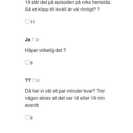
19 står det på episoden på nrks hemsida.
Så ett klipp till ikväll är väl rimligt? ?
11
Ja
7 år
Håper virkelig det ?
5
??
7 år
Dä har vi väl ett par minuter kvar? Tror
någon skrev att det var 18 eller 19 min
avsnitt
2