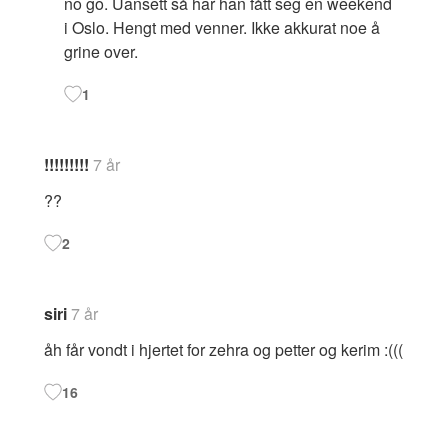
no go. Uansett så har han fått seg en weekend
i Oslo. Hengt med venner. Ikke akkurat noe å
grine over.
1
!!!!!!!!!
7 år
??
2
siri
7 år
åh får vondt i hjertet for zehra og petter og kerim :(((
16