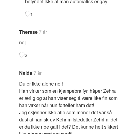
betyr det ikke at man automatisk er gay.
1
Therese
7 år
nej
5
Neida
7 år
Du er ikke alene nei!
Han virker som en kjempebra fyr, håper Zehra
er ærlig og at han viser seg å være like fin som
han virker når hun forteller ham det!
Jeg skjønner ikke alle som mener det var så
dust at han skrev Kehrim istedetfor Zehrim, det
er da ikke noe galt i det? Det kunne helt sikkert
like gjerne vært omvendt!