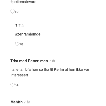
#pettermåsvare
12
?
7 år
#zehramåringe
70
Trist med Petter, men
7 år
I alle fall bra hun sa ifra til Kerim at hun ikke var
interessert
54
Mehhh
7 år