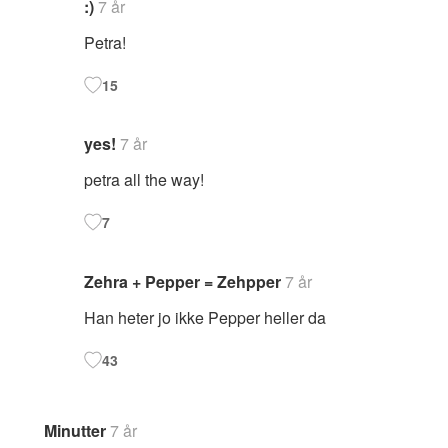
:)
7 år
Petra!
15
yes!
7 år
petra all the way!
7
Zehra + Pepper = Zehpper
7 år
Han heter jo ikke Pepper heller da
43
Minutter
7 år