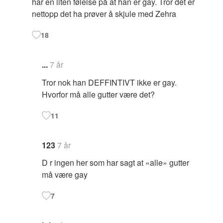
har en liten følelse på at han er gay. Tror det er
nettopp det ha prøver å skjule med Zehra
18
...
7 år
Tror nok han DEFFINTIVT ikke er gay.
Hvorfor må alle gutter være det?
11
123
7 år
D r ingen her som har sagt at «alle» gutter
må være gay
7