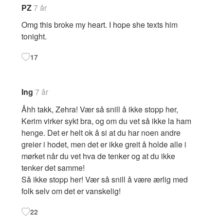
PZ
7 år
Omg this broke my heart. I hope she texts him
tonight.
17
Ing
7 år
Åhh takk, Zehra! Vær så snill å ikke stopp her,
Kerim virker sykt bra, og om du vet så ikke la ham
henge. Det er helt ok å si at du har noen andre
greier i hodet, men det er ikke greit å holde alle i
mørket når du vet hva de tenker og at du ikke
tenker det samme!
Så ikke stopp her! Vær så snill å være ærlig med
folk selv om det er vanskelig!
22