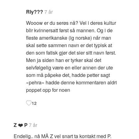
Rly???
7 år
Wooow er du serøs nå? Vel i deres kultur
blir kvinnersatt først så mannen. Og i de
fleste amerikanske (ig norske) når man
skal sette sammen navn er det typisk at
den som fatisk gjør det sier sitt navn først.
Men ja siden han er tyrker skal det
selvfølgelig være en eller annen der ute
som må påpeke det, hadde petter sagt
«pehra» hadde denne kommentaren aldri
poppet opp for noen
12
Z ❤️ P
7 år
Endelig.. nå MÅ Z vel snart ta kontakt med P.