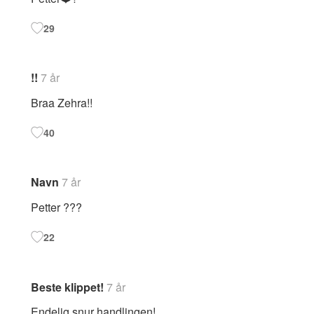
29
!!
7 år
Braa Zehra!!
40
Navn
7 år
Petter ???
22
Beste klippet!
7 år
Endelig snur handlingen!