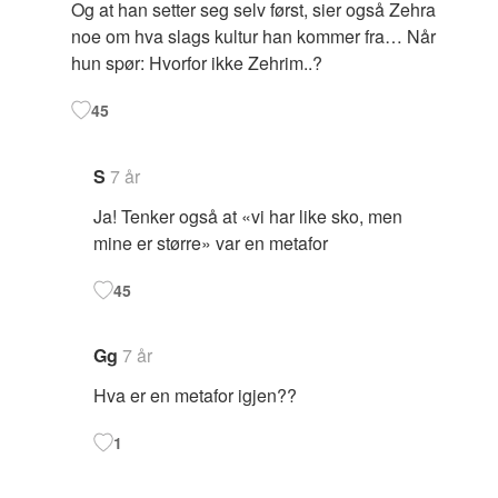
Og at han setter seg selv først, sier også Zehra
noe om hva slags kultur han kommer fra… Når
hun spør: Hvorfor ikke Zehrim..?
45
S
7 år
Ja! Tenker også at «vi har like sko, men
mine er større» var en metafor
45
Gg
7 år
Hva er en metafor igjen??
1