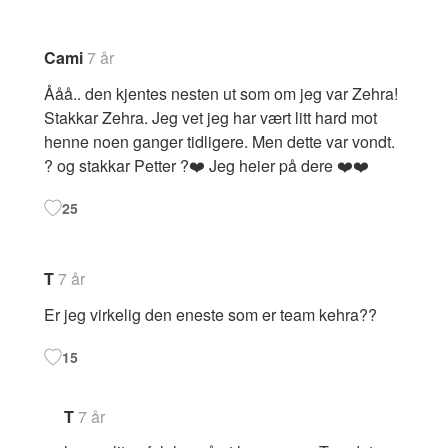
Cami
7 år
Ååå.. den kjentes nesten ut som om jeg var Zehra!
Stakkar Zehra. Jeg vet jeg har vært litt hard mot
henne noen ganger tidligere. Men dette var vondt.
? og stakkar Petter ?❤️ Jeg heier på dere ❤️❤️
25
T
7 år
Er jeg virkelig den eneste som er team kehra??
15
T
7 år