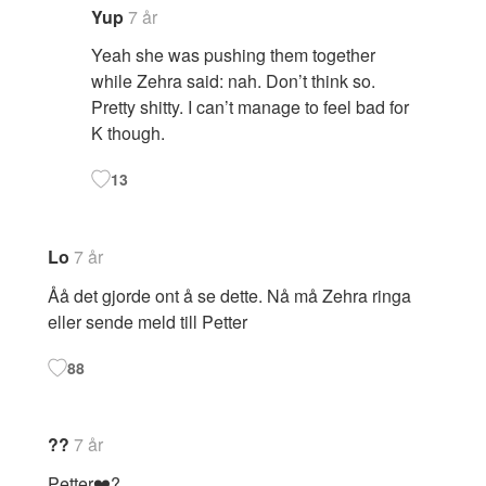
Yup
7 år
Yeah she was pushing them together
while Zehra said: nah. Don’t think so.
Pretty shitty. I can’t manage to feel bad for
K though.
13
Lo
7 år
Åå det gjorde ont å se dette. Nå må Zehra ringa
eller sende meld till Petter
88
??
7 år
Petter❤️?