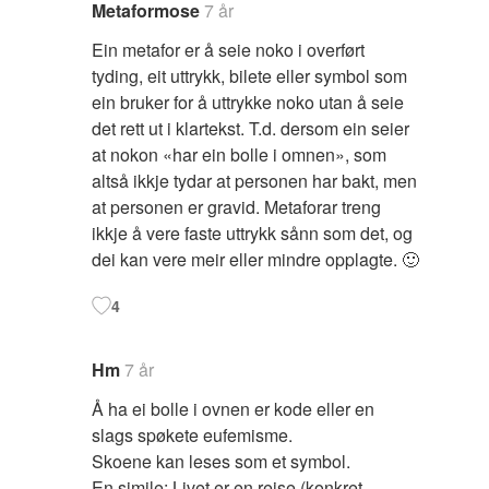
Metaformose
7 år
Ein metafor er å seie noko i overført
tyding, eit uttrykk, bilete eller symbol som
ein bruker for å uttrykke noko utan å seie
det rett ut i klartekst. T.d. dersom ein seier
at nokon «har ein bolle i omnen», som
altså ikkje tydar at personen har bakt, men
at personen er gravid. Metaforar treng
ikkje å vere faste uttrykk sånn som det, og
dei kan vere meir eller mindre opplagte. 🙂
4
Hm
7 år
Å ha ei bolle i ovnen er kode eller en
slags spøkete eufemisme.
Skoene kan leses som et symbol.
En simile: Livet er en reise (konkret