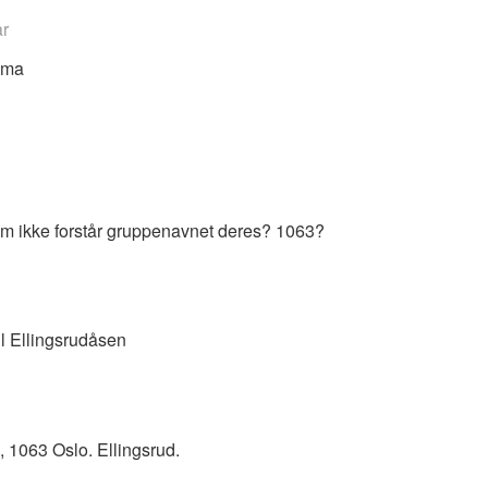
år
ama
m ikke forstår gruppenavnet deres? 1063?
l Ellingsrudåsen
 1063 Oslo. Ellingsrud.