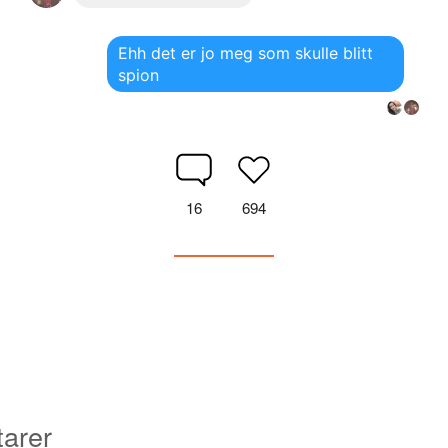
Ehh det er jo meg som skulle blitt
spion
16
694
arer