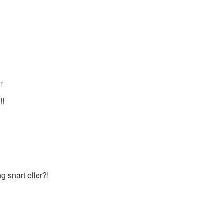
r
!!
g snart eller?!