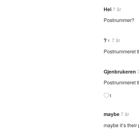
Hei
7 år
Postnummer?
?‍♀️
7 år
Postnummeret til
Gjenbrukeren
Postnummeret til
1
maybe
7 år
maybe it’s their