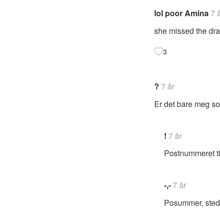
lol poor Amina
7 
she missed the dr
3
?
7 år
Er det bare meg so
!
7 år
Postnummeret ti
-,-
7 år
Posummer, sted,