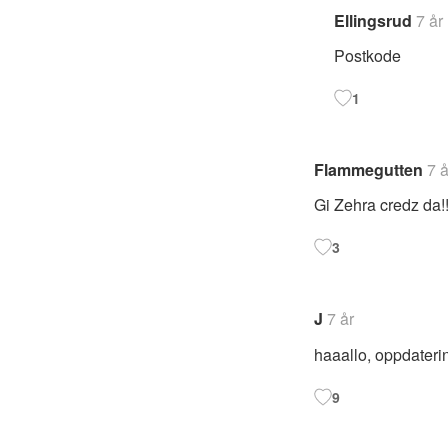
Ellingsrud
7 år
Postkode
1
Flammegutten
7 å
Gi Zehra credz da!!
3
J
7 år
haaallo, oppdaterin
9