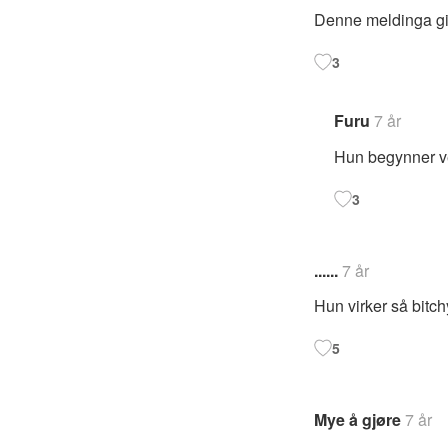
Denne meldinga gi
3
Furu
7 år
Hun begynner ve
3
......
7 år
Hun virker så bitch
5
Mye å gjøre
7 år