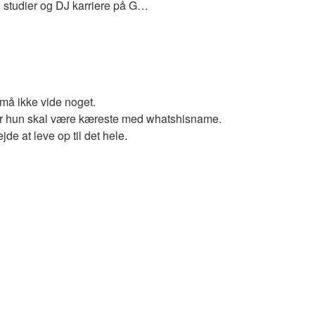
, studier og DJ karriere på G…
å ikke vide noget.
or hun skal være kæreste med whatshisname.
jde at leve op til det hele.