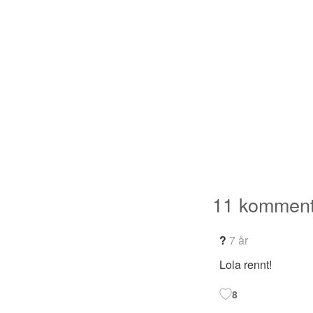
11 komment
?
7 år
Lola rennt!
8