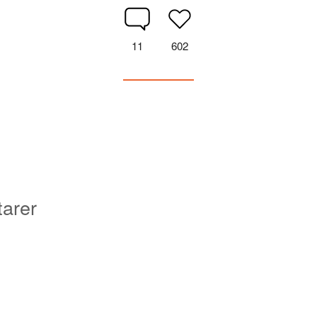
11
602
arer