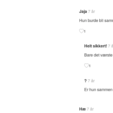
Jaja
7 år
Hun burde bli sam
1
Helt sikkert!
7 å
Bare det værste
1
?
7 år
Er hun sammen 
Hæ
7 år