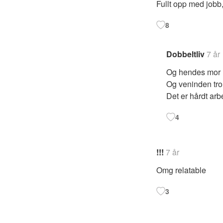
Fullt opp med jobb
8
Dobbeltliv
7 år
Og hendes mor m
Og veninden tr
Det er hårdt arbe
4
!!!
7 år
Omg relatable
3