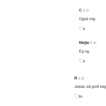
C
8 år
Også mig.
8
Nïejte
8 år
Eg og.
6
R
8 år
Jaaaa, så godt sagt
50