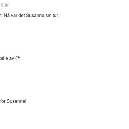
8 år
t! Nå var det Susanne sin tur.
pille av 🙁
 for Susanne!