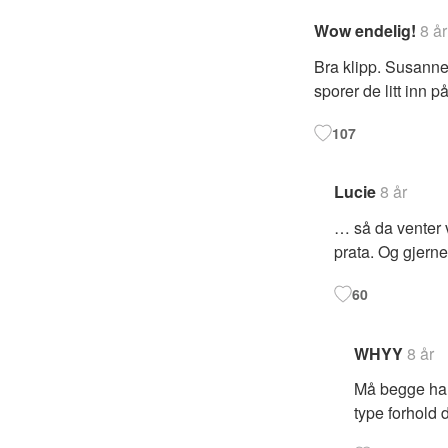
Wow endelig!
8 år
Bra klipp. Susanne
sporer de litt inn 
107
Lucie
8 år
… så da venter v
prata. Og gjern
60
WHYY
8 år
Må begge ha t
type forhold 