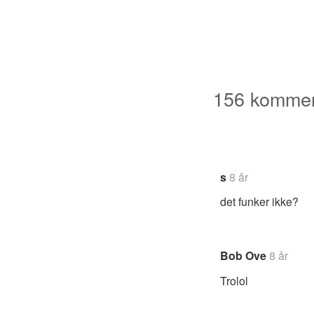
156 kommen
Navigering
for
s
8 år
kommentare
det funker ikke?
Bob Ove
8 år
Trolol