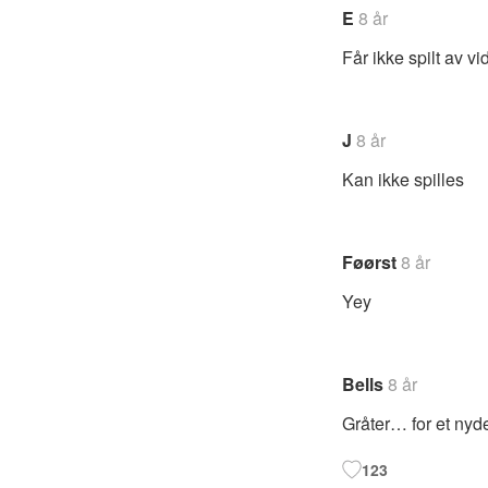
E
8 år
Får ikke spilt av v
J
8 år
Kan ikke spilles
Føørst
8 år
Yey
Bells
8 år
Gråter… for et nyde
123