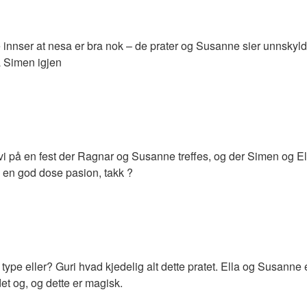
 innser at nesa er bra nok – de prater og Susanne sier unnsk
på Simen igjen
i på en fest der Ragnar og Susanne treffes, og der Simen og Ella
e en god dose pasion, takk ?
ype eller? Guri hvad kjedelig alt dette pratet. Ella og Susanne 
det og, og dette er magisk.