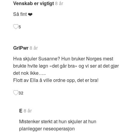
Venskab er vigtigt
8 år
Så fint ❤️
5
GrlPwr
8 år
Hva skjuler Susanne? Hun bruker Norges mest
brukte hvite løgn «det går bra» og vi ser at det gjør
det nok ikke…..
Flott av Ella å ville ordne opp, det er bra!
32
E
8 år
Mistenker sterkt at hun skjuler at hun
planlegger neseoperasjon