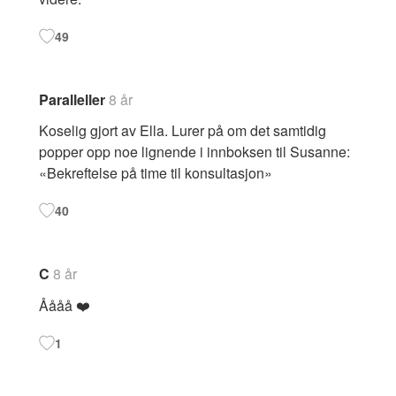
49
Paralleller
8 år
Koselig gjort av Ella. Lurer på om det samtidig
popper opp noe lignende i innboksen til Susanne:
«Bekreftelse på time til konsultasjon»
40
C
8 år
Åååå ❤️
1