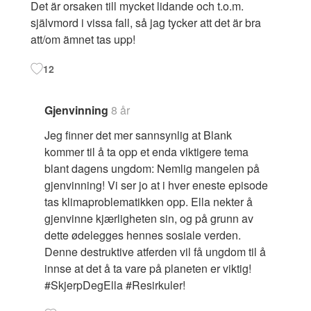
Det är orsaken till mycket lidande och t.o.m.
självmord i vissa fall, så jag tycker att det är bra
att/om ämnet tas upp!
12
Gjenvinning
8 år
Jeg finner det mer sannsynlig at Blank
kommer til å ta opp et enda viktigere tema
blant dagens ungdom: Nemlig mangelen på
gjenvinning! Vi ser jo at i hver eneste episode
tas klimaproblematikken opp. Ella nekter å
gjenvinne kjærligheten sin, og på grunn av
dette ødelegges hennes sosiale verden.
Denne destruktive atferden vil få ungdom til å
innse at det å ta vare på planeten er viktig!
#SkjerpDegElla #Resirkuler!