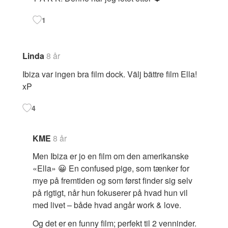
1
Linda
8 år
Ibiza var ingen bra film dock. Välj bättre film Ella!
xP
4
KME
8 år
Men Ibiza er jo en film om den amerikanske
«Ella» 😀 En confused pige, som tænker for
mye på fremtiden og som først finder sig selv
på rigtigt, når hun fokuserer på hvad hun vil
med livet – både hvad angår work & love.
Og det er en funny film; perfekt til 2 venninder.