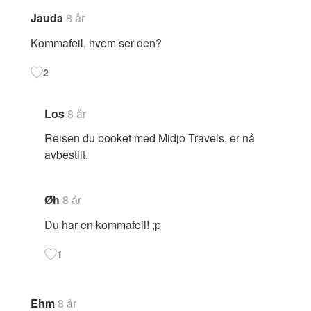
Jauda
8 år
Kommafeil, hvem ser den?
2
Los
8 år
Reisen du booket med Midjo Travels, er nå
avbestilt.
Øh
8 år
Du har en kommafeil! ;p
1
Ehm
8 år