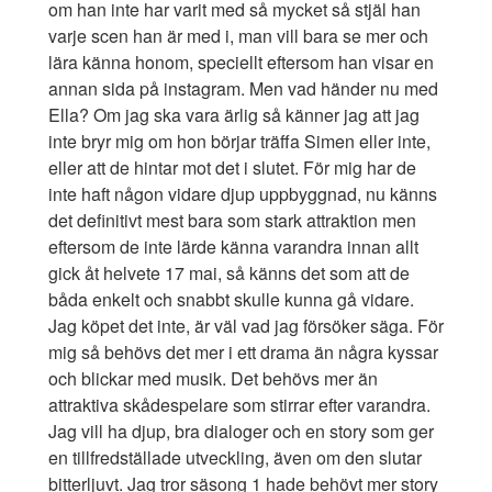
om han inte har varit med så mycket så stjäl han
varje scen han är med i, man vill bara se mer och
lära känna honom, speciellt eftersom han visar en
annan sida på instagram. Men vad händer nu med
Ella? Om jag ska vara ärlig så känner jag att jag
inte bryr mig om hon börjar träffa Simen eller inte,
eller att de hintar mot det i slutet. För mig har de
inte haft någon vidare djup uppbyggnad, nu känns
det definitivt mest bara som stark attraktion men
eftersom de inte lärde känna varandra innan allt
gick åt helvete 17 mai, så känns det som att de
båda enkelt och snabbt skulle kunna gå vidare.
Jag köpet det inte, är väl vad jag försöker säga. För
mig så behövs det mer i ett drama än några kyssar
och blickar med musik. Det behövs mer än
attraktiva skådespelare som stirrar efter varandra.
Jag vill ha djup, bra dialoger och en story som ger
en tillfredställade utveckling, även om den slutar
bitterljuvt. Jag tror säsong 1 hade behövt mer story