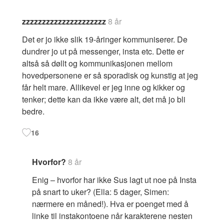
zzzzzzzzzzzzzzzzzzzzz
8 år
Det er jo ikke slik 19-åringer kommuniserer. De
dundrer jo ut på messenger, insta etc. Dette er
altså så døllt og kommunikasjonen mellom
hovedpersonene er så sporadisk og kunstig at jeg
får helt mare. Allikevel er jeg inne og kikker og
tenker; dette kan da ikke være alt, det må jo bli
bedre.
16
Hvorfor?
8 år
Enig – hvorfor har ikke Sus lagt ut noe på Insta
på snart to uker? (Ella: 5 dager, Simen:
nærmere en måned!). Hva er poenget med å
linke til instakontoene når karakterene nesten