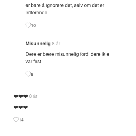
er bare å ignorere det, selv om det er
irriterende
10
Misunnelig
8 år
Dere er bære misunnelig fordi dere ikle
var first
8
❤️❤️❤️
8 år
❤️❤️❤️
14