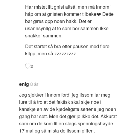
Har mistet litt gnist altså, men må innom i
håp om at gnisten kommer tilbake❤️ Dette
bør gires opp noen hakk. Det er
usannsynlig at to som bor sammen ikke
snakker sammen.
Det startet så bra etter pausen med flere
klipp, men så zzzzzzzzz.
2
enig
8 år
Jeg sjekker i innom fordi jeg lissom lar meg
lure til å tro at det faktisk skal skje noe i
kanskje en av de kjedeligste seriene jeg noen
gang har sett. Men det gjør jo ikke det. Akkurat
som om de kom til en slags spenningshøyde
17 mai og så mista de lissom piffen.