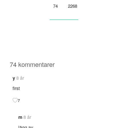
74
2268
74 kommentarer
y
8 år
first
7
m
8 år
lägg av