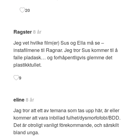
20
Ragster
8 år
Jeg vet hvilke film(er) Sus og Ella må se –
instafilmene til Ragnar. Jeg tror Sus kommer til å
falle pladask… og forhåpentligvis glemme det
plastikktullet.
9
eline
8 år
Jag tror att ett av temana som tas upp här, är eller
kommer att vara inbillad fulhet/dysmorfofobi/BDD.
Det är otroligt vanligt förekommande, och särskilt
bland unga.