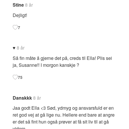
Stine
8 år
Dejligt!
7
♥️
8 år
Så fin måte å gjerne det på, creds til Ella! Plis sei
ja, Susanne!! I morgon kanskje ?
75
Danskkk
8 år
Jaa godt Ella <3 Sød, ydmyg og ansvarsfuld er en
ret god vej at gå lige nu. Hellere end bare at angre
er det så fint hun også prøver at få sit liv til at gå
videre.