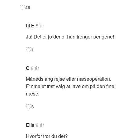
46
til E
8 år
Ja! Det er jo derfor hun trenger pengene!
1
C
8 år
Månedslang rejse eller næseoperation.
F*nme et trist valg at lave om på den fine
næse.
6
Ella
8 år
Hvorfor tror du det?