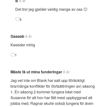
B
8 år
Det tror jeg gjelder veldig mange av oss 🙂
5
Gaaaab
8 år
Keeeder miiiig
1
Måste få ut mina funderingar
8 år
Jag vet inte om Blank har satt upp tillräckligt
bra/många konflikter för (fortsättningen av) säsong
1. En säsong 2 kommer fungera bäst med
Susanne för att hon har fått mest uppbyggnad att
jobba med. Ragnar skulle också fungera för även