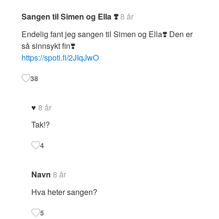
Sangen til Simen og Ella ❣️
8 år
Endelig fant jeg sangen til Simen og Ella❣️ Den er
så sinnsykt fin❣️
https://spoti.fi/2JIqJwO
38
♥️
8 år
Tak!?
4
Navn
8 år
Hva heter sangen?
5