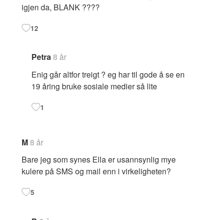
igjen da, BLANK ????
12
Petra
8 år
Enig går altfor treigt ? eg har til gode å se en
19 åring bruke sosiale medier så lite
1
M
8 år
Bare jeg som synes Ella er usannsynlig mye
kulere på SMS og mail enn i virkeligheten?
5