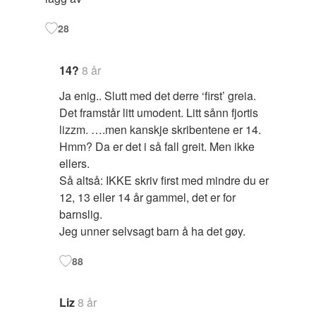
28
14?
8 år
Ja enig.. Slutt med det derre ‘first’ greia.
Det framstår litt umodent. Litt sånn fjortis
lizzm. ….men kanskje skribentene er 14.
Hmm? Da er det i så fall greit. Men ikke
ellers.
Så altså: IKKE skriv first med mindre du er
12, 13 eller 14 år gammel, det er for
barnslig.
Jeg unner selvsagt barn å ha det gøy.
88
Liz
8 år