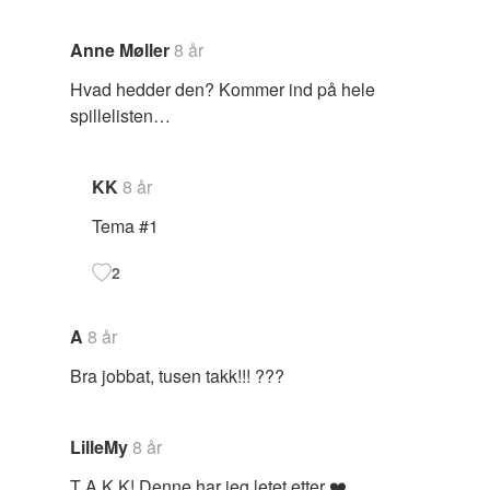
Anne Møller
8 år
Hvad hedder den? Kommer ind på hele
spillelisten…
KK
8 år
Tema #1
2
A
8 år
Bra jobbat, tusen takk!!! ???
LilleMy
8 år
T A K K! Denne har jeg letet etter ❤️