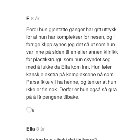
E
8 år
Fordi hun gjentatte ganger har gitt uttrykk
for at hun har komplekser for nesen, og i
forrige klipp synes jeg det så ut som hun
var inne på siden til en eller annen klinikk
for plastikkirurgi, som hun skyndet seg
med å lukke da Ella kom inn. Hun føler
kanskje ekstra på kompleksene nå som
Parsa ikke vil ha henne, og tenker at hun
ikke er fin nok. Derfor er hun også så gira
på å få pengene tilbake.
6
Ella
8 år
Når har hun uttrykt det tidligere?