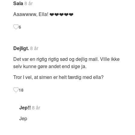
Sala
8 år
Aaawwww, Ella! ❤️❤️❤️❤️❤️
6
Dejligt.
8 år
Det var en rigtig rigtig sød og dejlig mail. Ville ikke
selv kunne gøre andet end sige ja.
Tror I vel, at simen er helt færdig med ella?
18
Jep!!
8 år
Jep