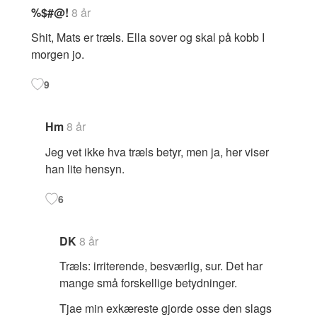
%$#@!
8 år
Shit, Mats er træls. Ella sover og skal på kobb I
morgen jo.
9
Hm
8 år
Jeg vet ikke hva træls betyr, men ja, her viser
han lite hensyn.
6
DK
8 år
Træls: irriterende, besværlig, sur. Det har
mange små forskellige betydninger.
Tjae min exkæreste gjorde osse den slags