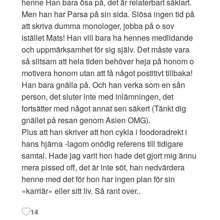
henne Han bara ösa på, det är relaterbart såklart.
Men han har Parsa på sin sida. Slösa ingen tid på
att skriva dumma monologer, jobba på o sov
istället Mats! Han vill bara ha hennes medlidande
och uppmärksamhet för sig själv. Det måste vara
så slitsam att hela tiden behöver heja på honom o
motivera honom utan att få något postitivt tillbaka!
Han bara gnälla på. Och han verka som en sån
person, det sluter inte med inlämningen, det
fortsätter med något annat sen säkert (Tänkt dig
gnället på resan genom Asien OMG).
Plus att han skriver att hon cykla i foodoradrekt i
hans hjärna -lagom onödig referens till tidigare
samtal. Hade jag varit hon hade det gjort mig ännu
mera pissed off, det är inte söt, han nedvärdera
henne med det för hon har ingen plan för sin
«karriär» eller sitt liv. Så rant over..
14