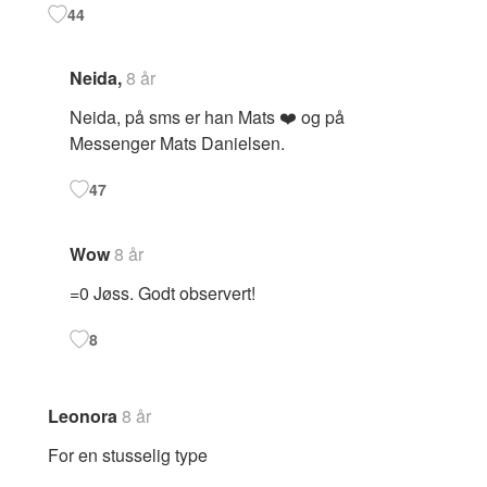
44
Neida,
8 år
Neida, på sms er han Mats ❤️ og på
Messenger Mats Danielsen.
47
Wow
8 år
=0 Jøss. Godt observert!
8
Leonora
8 år
For en stusselig type