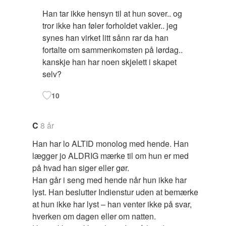
Han tar ikke hensyn til at hun sover.. og
tror ikke han føler forholdet vakler.. jeg
synes han virket litt sånn rar da han
fortalte om sammenkomsten på lørdag..
kanskje han har noen skjelett i skapet
selv?
10
C
8 år
Han har lo ALTID monolog med hende. Han
lægger jo ALDRIG mærke til om hun er med
på hvad han siger eller gør.
Han går i seng med hende når hun ikke har
lyst. Han beslutter Indienstur uden at bemærke
at hun ikke har lyst – han venter ikke på svar,
hverken om dagen eller om natten.