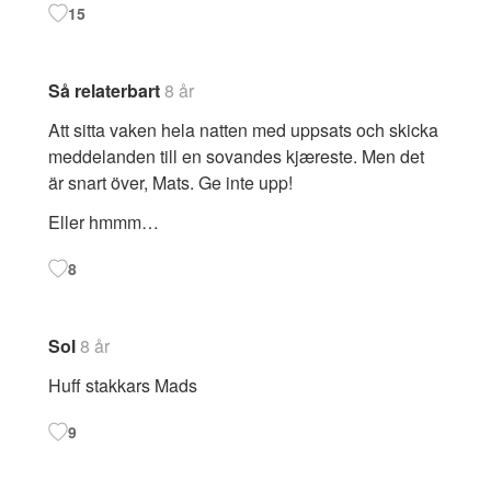
15
Så relaterbart
8 år
Att sitta vaken hela natten med uppsats och skicka
meddelanden till en sovandes kjæreste. Men det
är snart över, Mats. Ge inte upp!
Eller hmmm…
8
Sol
8 år
Huff stakkars Mads
9