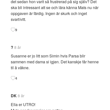
det sedan hon varit så frustrerad på sig själv? Det
ska bli intressant att se och lära känna Mats nu när
oppgaven är färdig. Ingen är skurk och inget
svart/vitt.
9
?
8 år
Susanne er jo litt som Simin hvis Parsa blir
sammen med dama si igjen. Det kanskje får henne
til å våkne.
4
DK
8 år
Ella er UTRO!