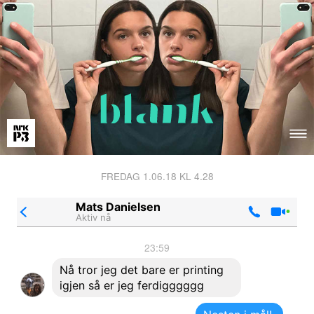
FREDAG 1.06.18 KL 4.28
Mats Danielsen
Aktiv nå
23:59
Nå tror jeg det bare er printing
igjen så er jeg ferdigggggg