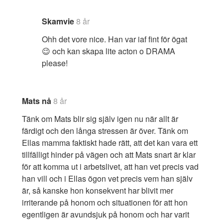
Skamvie
8 år
Ohh det vore nice. Han var iaf fint för ögat
😉 och kan skapa lite acton o DRAMA
please!
Mats nå
8 år
Tänk om Mats blir sig själv igen nu när allt är
färdigt och den långa stressen är över. Tänk om
Ellas mamma faktiskt hade rätt, att det kan vara ett
tillfälligt hinder på vägen och att Mats snart är klar
för att komma ut i arbetslivet, att han vet precis vad
han vill och i Ellas ögon vet precis vem han själv
är, så kanske hon konsekvent har blivit mer
irriterande på honom och situationen för att hon
egentligen är avundsjuk på honom och har varit