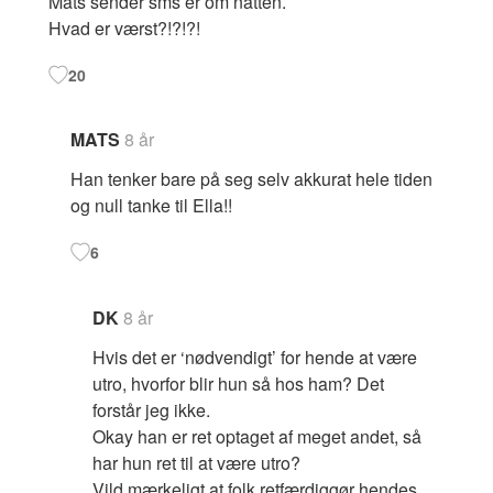
Mats sender sms’er om natten.
Hvad er værst?!?!?!
20
MATS
8 år
Han tenker bare på seg selv akkurat hele tiden
og null tanke til Ella!!
6
DK
8 år
Hvis det er ‘nødvendigt’ for hende at være
utro, hvorfor blir hun så hos ham? Det
forstår jeg ikke.
Okay han er ret optaget af meget andet, så
har hun ret til at være utro?
Vild mærkeligt at folk retfærdiggør hendes