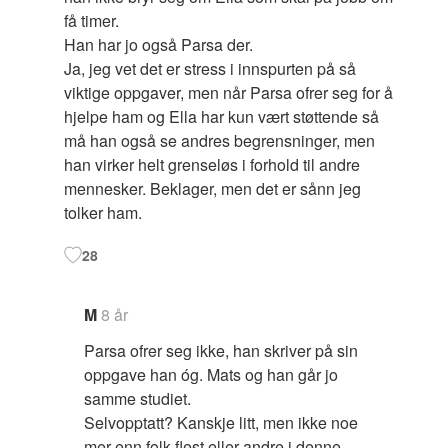
få timer.
Han har jo også Parsa der.
Ja, jeg vet det er stress i innspurten på så
viktige oppgaver, men når Parsa ofrer seg for å
hjelpe ham og Ella har kun vært støttende så
må han også se andres begrensninger, men
han virker helt grenseløs i forhold til andre
mennesker. Beklager, men det er sånn jeg
tolker ham.
28
M
8 år
Parsa ofrer seg ikke, han skriver på sin
oppgave han óg. Mats og han går jo
samme studiet.
Selvopptatt? Kanskje litt, men ikke noe
mer enn folk flest eller andre i denne