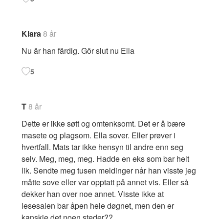
Klara
8 år
Nu är han färdig. Gör slut nu Ella
5
T
8 år
Dette er ikke søtt og omtenksomt. Det er å bære
masete og plagsom. Ella sover. Eller prøver i
hvertfall. Mats tar ikke hensyn til andre enn seg
selv. Meg, meg, meg. Hadde en eks som bar helt
lik. Sendte meg tusen meldinger når han visste jeg
måtte sove eller var opptatt på annet vis. Eller så
dekker han over noe annet. Visste ikke at
lesesalen bar åpen hele døgnet, men den er
kanskje det noen steder??