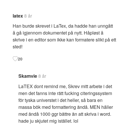
latex
8 år
Han burde skrevet i LaTex, da hadde han unngått
å gå igjennom dokumentet på nytt. Håpløst å
skrive i en editor som ikke kan formatere slikt på ett
sted!
20
Skamvie
8 år
LaTEX dont remind me, Skrev mitt arbete i det
men det fanns inte rätt fucking citeringssystem
för tyska universtet i det heller, så bara en
massa bök med formattering ändå. MEN håller
med ändå 1000 ggr bättre än att skriva i word.
hade ju skjutet mig istället. lol