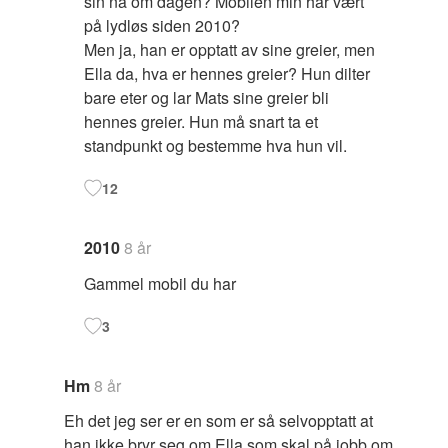
sin nå om dagen? Mobilen min har vært
på lydløs siden 2010?
Men ja, han er opptatt av sine greier, men
Ella da, hva er hennes greier? Hun dilter
bare eter og lar Mats sine greier bli
hennes greier. Hun må snart ta et
standpunkt og bestemme hva hun vil.
12
2010
8 år
Gammel mobil du har
3
Hm
8 år
Eh det jeg ser er en som er så selvopptatt at
han ikke bryr seg om Ella som skal på jobb om