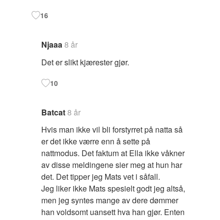
16
Njaaa
8 år
Det er slikt kjærester gjør.
10
Batcat
8 år
Hvis man ikke vil bli forstyrret på natta så
er det ikke værre enn å sette på
nattmodus. Det faktum at Ella ikke våkner
av disse meldingene sier meg at hun har
det. Det tipper jeg Mats vet i såfall.
Jeg liker ikke Mats spesielt godt jeg altså,
men jeg syntes mange av dere dømmer
han voldsomt uansett hva han gjør. Enten