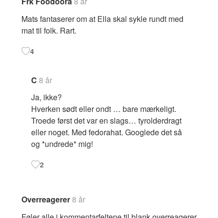
Frk Foodoora
8 år
Mats fantaserer om at Ella skal sykle rundt med
mat til folk. Rart.
4
C
8 år
Ja, ikke?
Hverken sødt eller ondt … bare mærkeligt.
Troede først det var en slags… tyrolderdragt
eller noget. Med fedorahat. Googlede det så
og *undrede* mig!
2
Overreagerer
8 år
Føler alle i kommentarfeltene til blank overreagerer