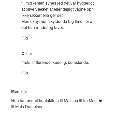
til mig -enten synes jeg det var hyggeligt
at blive vækket af eller dejligt vågne op til.
Ikke sikkert ella gør det..
Men okay, hun skylder da big time, for alt
det hun render og laver.
3
C
8 år
træls: irriterende, kedelig, belastende.
3
Mari
8 år
Hun har endret kontaktinfo til Mats på tlf fra Mats ❤️
til Mats Danielsen…