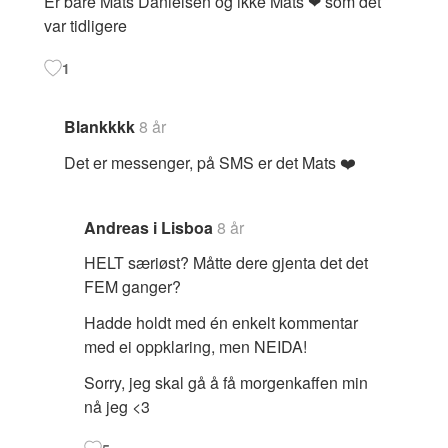
Er bare Mats Danielsen og ikke Mats ❤ som det
var tidligere
1
Blankkkk
8 år
Det er messenger, på SMS er det Mats ❤️
Andreas i Lisboa
8 år
HELT særiøst? Måtte dere gjenta det det
FEM ganger?
Hadde holdt med én enkelt kommentar
med ei oppklaring, men NEIDA!
Sorry, jeg skal gå å få morgenkaffen min
nå jeg <3