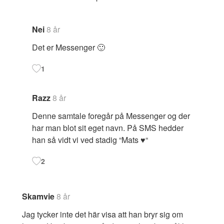
Nei
8 år
Det er Messenger 🙂
1
Razz
8 år
Denne samtale foregår på Messenger og der
har man blot sit eget navn. På SMS hedder
han så vidt vi ved stadig “Mats ♥️“
2
Skamvie
8 år
Jag tycker inte det här visa att han bryr sig om