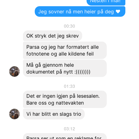
Nesten i mål!
Jeg sovner nå men heier på deg ❤️
00:30
OK stryk det jeg skrev
Parsa og jeg har formatert alle
fotnotene og alle kildene feil
Må gå gjennom hele
dokumentet på nytt :))))))))
01:33
Det er ingen igjen på lesesalen.
Bare oss og nattevakten
Vi har blitt en slags trio
03:12
Parsa ser ut som en reklame for