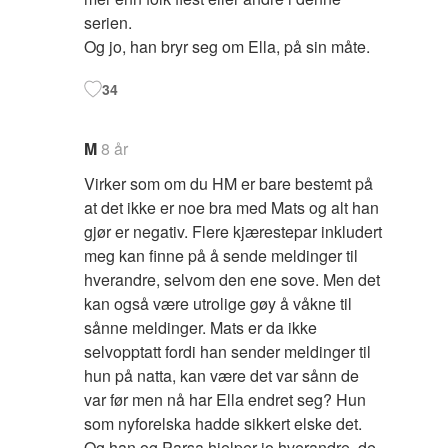
serien.
Og jo, han bryr seg om Ella, på sin måte.
34
M
8 år
Virker som om du HM er bare bestemt på
at det ikke er noe bra med Mats og alt han
gjør er negativ. Flere kjærestepar inkludert
meg kan finne på å sende meldinger til
hverandre, selvom den ene sove. Men det
kan også være utrolige gøy å våkne til
sånne meldinger. Mats er da ikke
selvopptatt fordi han sender meldinger til
hun på natta, kan være det var sånn de
var før men nå har Ella endret seg? Hun
som nyforelska hadde sikkert elske det.
Og han og Parsa hjelper jo hverandre, de