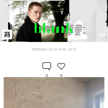
TORSDAG 24.10.19 KL 18.31
0
0
Videoavspiller