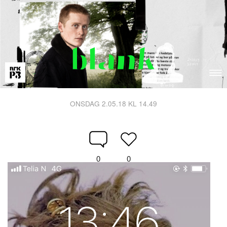
ONSDAG 2.05.18 KL 14.49
0
0