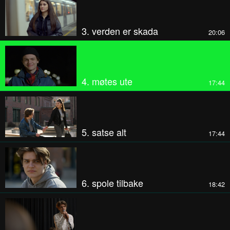
3. verden er skada
20:06
4. møtes ute
17:44
5. satse alt
17:44
6. spole tilbake
18:42