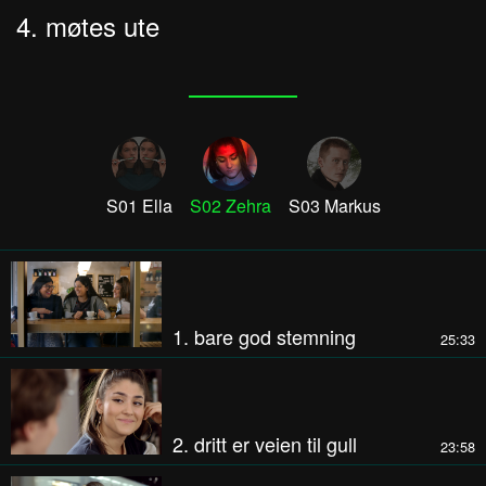
4. møtes ute
S01 Ella
S02 Zehra
S03 Markus
1. bare god stemning
25:33
2. dritt er veien til gull
23:58